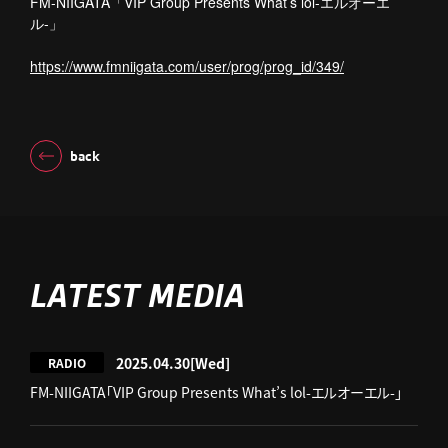
FM-NIIGATA「VIP Group Presents What’s lol-エルオーエ
ル-」
https://www.fmniigata.com/user/prog/prog_id/349/
back
LATEST MEDIA
2025.04.30
[Wed]
RADIO
FM-NIIGATA「VIP Group Presents What’s lol-エルオーエル-」