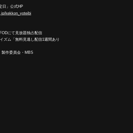
定日」公式HP
.jp/kekkon_yoteibi
FODにて見放題独占配信
動画イズム「無料見逃し配信1週間あり
」製作委員会・MBS