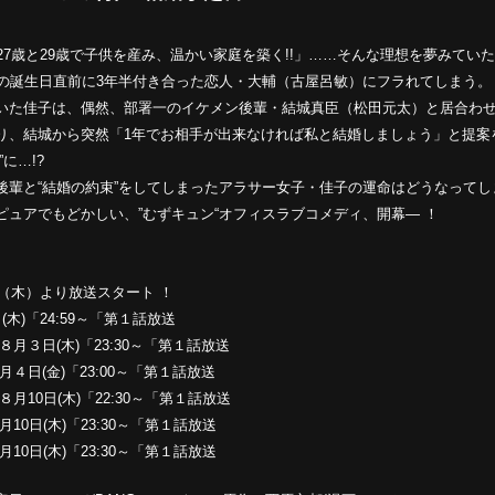
27歳と29歳で子供を産み、温かい家庭を築く!!」……そんな理想を夢みてい
歳の誕生日直前に3年半付き合った恋人・大輔（古屋呂敏）にフラれてしまう。
いた佳子は、偶然、部署一のイケメン後輩・結城真臣（松田元太）と居合わ
り、結城から突然「1年でお相手が出来なければ私と結婚しましょう」と提案
に…!?
後輩と“結婚の約束”をしてしまったアラサー女子・佳子の運命はどうなってしま
ピュアでもどかしい、”むずキュン“オフィスラブコメディ、開幕― ！
日（木）より放送スタート ！
(木)「24:59～「第１話放送
８月３日(木)「23:30～「第１話放送
月４日(金)「23:00～「第１話放送
月10日(木)「22:30～「第１話放送
10日(木)「23:30～「第１話放送
10日(木)「23:30～「第１話放送