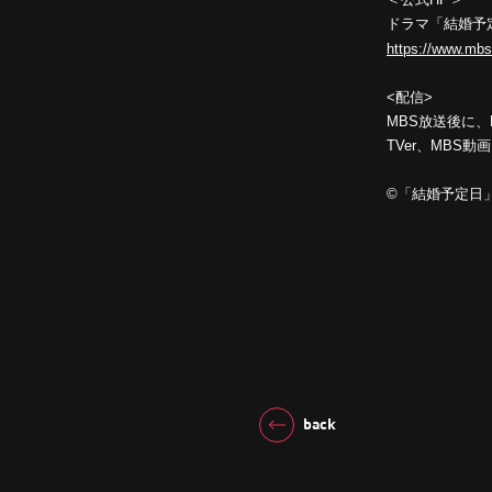
ドラマ「結婚予
https://www.mbs
<配信>
MBS放送後に、
TVer、MBS
©「結婚予定日
back