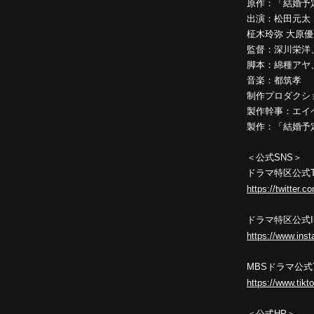
原作：「結婚予
出演：松田元太（T
柾木玲弥 大原優乃
監督：深川栄洋
脚本：綿種アヤ
音楽：都筑孝
制作プロダクシ
製作幹事：エイ
製作：「結婚予
＜公式SNS＞
ドラマ特区公式Twi
https://twitter
ドラマ特区公式Ins
https://www.in
MBSドラマ公式T
https://www.ti
＜公式HP＞