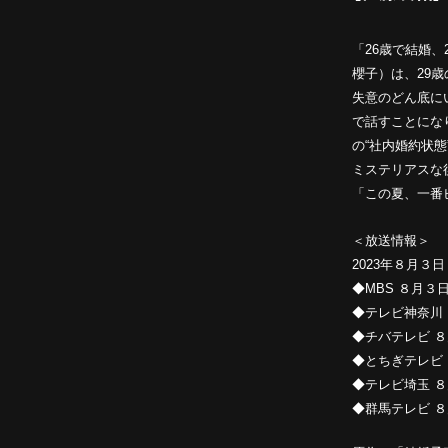
「26歳で結婚、
櫻子）は、29
失意のどん底に
で話すことにな
の“社内婚約状態”
ミステリアスな
「この夏、一番
＜放送情報＞
2023年８月３
◆MBS ８月３日
◆テレビ神奈川 
◆チバテレビ ８
◆とちぎテレビ ８
◆テレビ埼玉 ８月
◆群馬テレビ ８月