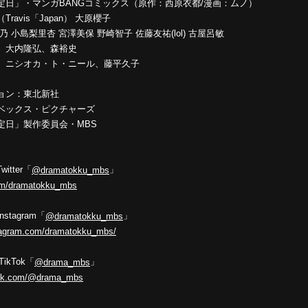
定日」・マンガBANGコミックス（原作：西原衣都/漫画：ムノ）
ravis「Japan） 大原櫻子
 小島梨里杏 宮澤美保 野崎智子 佐藤友祐(lol) 古屋呂敏
、大内隆弘、森裕史
、ニシオカ・ト・ニール、藤平久子
ョン：東北新社
ベックス・ピクチャーズ
定日」製作委員会・MBS
tter「
」
@dramatokku_mbs
.com/dramatokku_mbs
tagram「
」
@dramatokku_mbs
stagram.com/dramatokku_mbs/
ikTok「
」
@drama_mbs
ktok.com/@drama_mbs