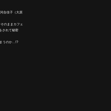
た河合佳子（大原
せそのままカフェ
をされて秘密
うのか…!?