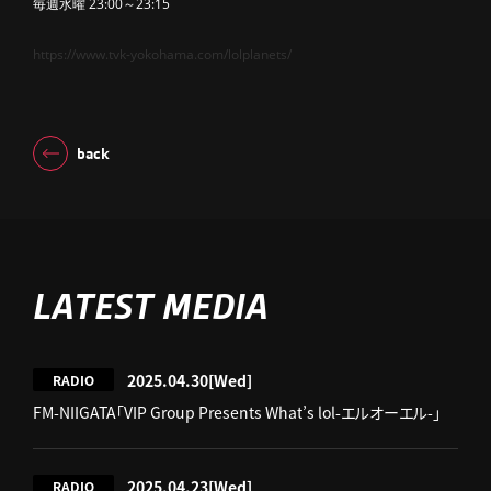
毎週水曜 23:00～23:15
https://www.tvk-yokohama.com/lolplanets/
back
LATEST MEDIA
2025.04.30
[Wed]
RADIO
FM-NIIGATA「VIP Group Presents What’s lol-エルオーエル-」
2025.04.23
[Wed]
RADIO