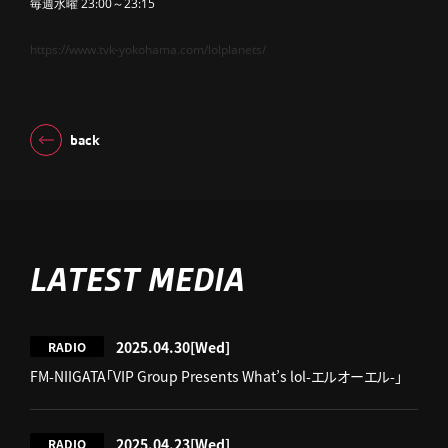
毎週水曜 23:00～23:15
https://www.tvk-yokohama.com/lolplanets/
back
LATEST MEDIA
2025.04.30
[Wed]
RADIO
FM-NIIGATA「VIP Group Presents What’s lol-エルオーエル-」
2025.04.23
[Wed]
RADIO