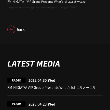
FM-NIIGATA「VIP Group Presents What’s lol-エルオーエル-」
https://www.fmniigata.com/user/prog/prog_id/349/
back
LATEST MEDIA
2025.04.30
[Wed]
RADIO
FM-NIIGATA「VIP Group Presents What’s lol-エルオーエル-」
2025.04.23
[Wed]
RADIO