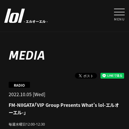
MENU
MEDIA
RADIO
2022.10.05 [Wed]
FM-NIIGATA「VIP Group Presents What’s lol-エルオ
ーエル-」
毎週水曜日12:00-12:30