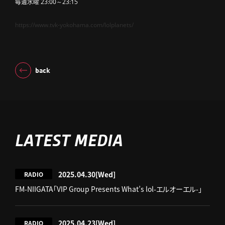
毎週水曜 23:00～23:15
https://www.tvk-yokohama.com/lolplanets/
back
LATEST MEDIA
2025.04.30
[Wed]
RADIO
FM-NIIGATA「VIP Group Presents What’s lol-エルオーエル-」
2025.04.23
[Wed]
RADIO