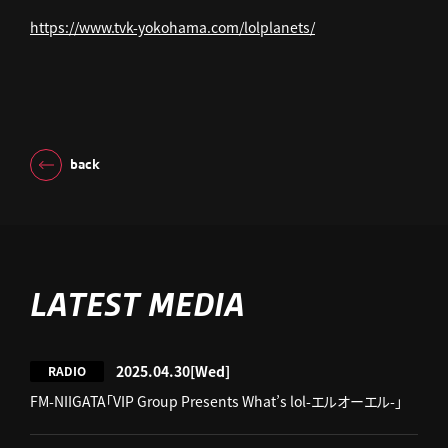
https://www.tvk-yokohama.com/lolplanets/
back
LATEST MEDIA
2025.04.30
[Wed]
RADIO
FM-NIIGATA「VIP Group Presents What’s lol-エルオーエル-」