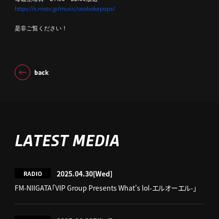
https://s.mxtv.jp/music/otobokepops/
是非ご覧ください！
back
LATEST MEDIA
2025.04.30
[Wed]
RADIO
FM-NIIGATA「VIP Group Presents What’s lol-エルオーエル-」