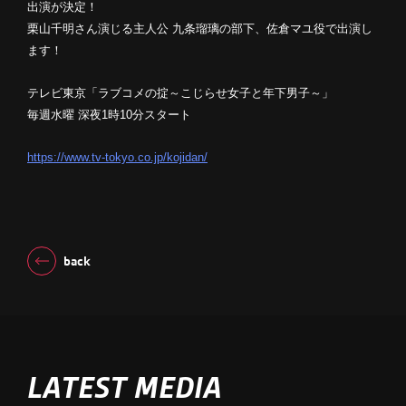
出演が決定！
栗山千明さん演じる主人公 九条瑠璃の部下、佐倉マユ役で出演し
ます！
テレビ東京「ラブコメの掟～こじらせ女子と年下男子～」
毎週水曜 深夜1時10分スタート
https://www.tv-tokyo.co.jp/kojidan/
back
LATEST MEDIA