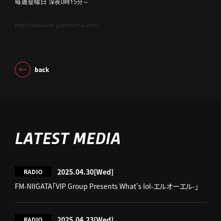
深夜0時15分～
毎週金曜日
http://www.tvk-yokohama.com/
back
LATEST MEDIA
2025.04.30
[Wed]
RADIO
FM-NIIGATA「VIP Group Presents What’s lol-エルオーエル-」
2025.04.23
[Wed]
RADIO