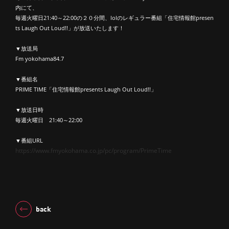
内にて、
毎週火曜日21:40～22:00の２０分間、lolのレギュラー番組「
住宅情報館presen
ts Laugh Out Loud!!」
が放送いたします！
▼放送局
Fm yokohama84.7
▼番組名
PRIME TIME「
住宅情報館presents Laugh Out Loud!!」
▼放送日時
毎週火曜日
21:40～22:00
▼番組URL
https://www.fmyokohama.co.jp/pc/program/PrimeTime
back