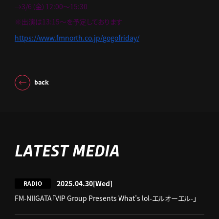
→3/6（金）12:00～15:30
※出演は13:15～を予定しております
https://www.fmnorth.co.jp/
gogofriday/
back
LATEST MEDIA
2025.04.30
[Wed]
RADIO
FM-NIIGATA「VIP Group Presents What’s lol-エルオーエル-」