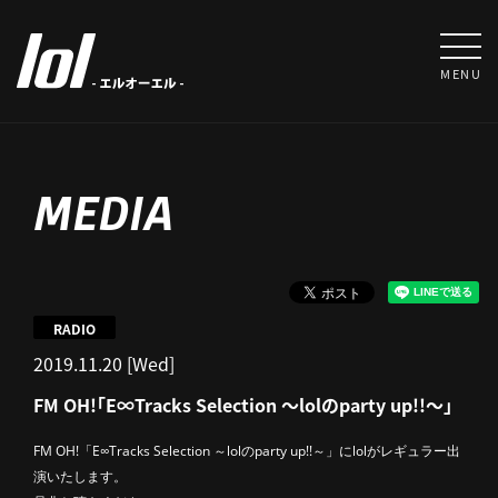
MENU
MEDIA
RADIO
2019.11.20 [Wed]
FM OH!「E∞Tracks Selection ～lolのparty up!!～」
FM OH!「E∞Tracks Selection ～lolのparty up!!～」にlolがレギュラー出
演いたします。