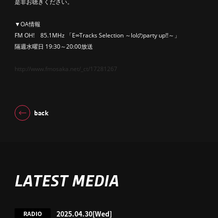
是非お聴きください。
▼OA情報
FM OH! 85.1MHz 「E∞Tracks Selection ～lolのparty up!!～」
隔週水曜日 19:30～20:00放送
http://www.fmosaka.net/_ct/17281267
back
LATEST MEDIA
2025.04.30
[Wed]
RADIO