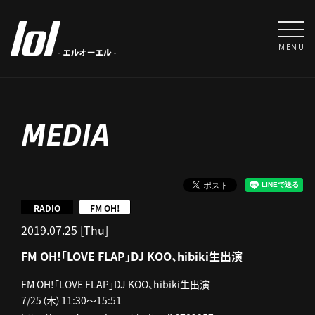
MENU
MEDIA
RADIO
FM OH!
2019.07.25 [Thu]
FM OH!「LOVE FLAP」DJ KOO、hibiki生出演
FM OH!「LOVE FLAP」DJ KOO、hibiki生出演
7/25（木）11:30～15:51