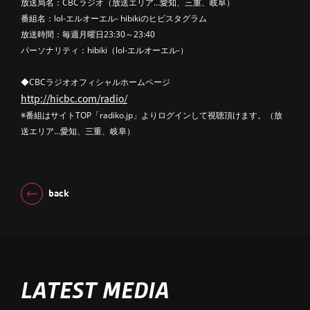
放送局名：CBCラジオ（放送エリア…愛知、三重、岐阜）
番組名：lol-エルオーエル- hibikiのヒビスタグラム
放送時間：毎週月曜日23:30～23:40
パーソナリティ：hibiki（lol-エルオーエル-）
◆CBCラジオオフィシャルホームページ
http://hicbc.com/radio/
※番組はサイトTOP「radiko.jp」よりログインして視聴頂けます。（放
送エリア…愛知、三重、岐阜）
back
LATEST MEDIA