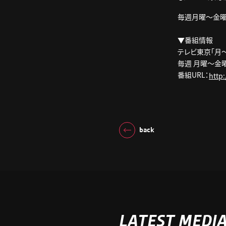
毎週月曜～金曜、
▼番組情報
テレビ東京「月～
毎週 月曜～金
番組URL：
http:
back
LATEST MEDI