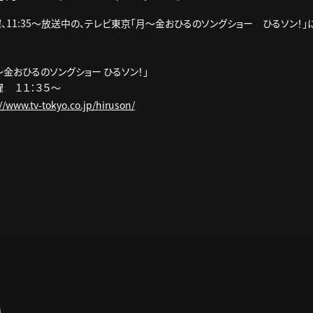
11:35～放送中の、テレビ東京「月～金おひるのソングショー ひるソン！」に
金おひるのソングショー ひるソン！」
曜 １１：３５～
//www.tv-tokyo.co.jp/hiruson/
A