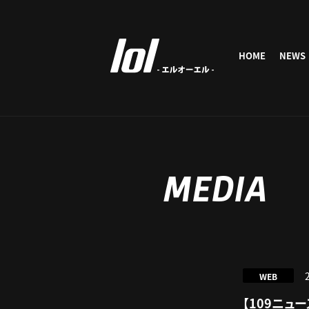
HOME
NEWS
MEDIA
WEB
【109ニュ