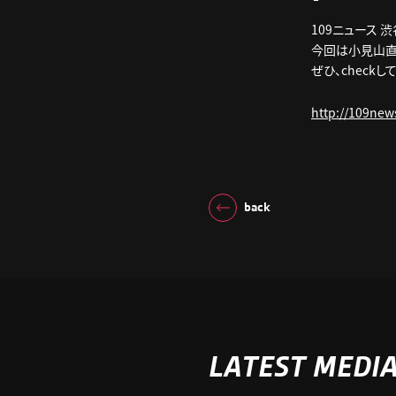
109ニュース 渋
今回は小見山直
ぜひ、checkし
http://109new
back
LATEST MEDI