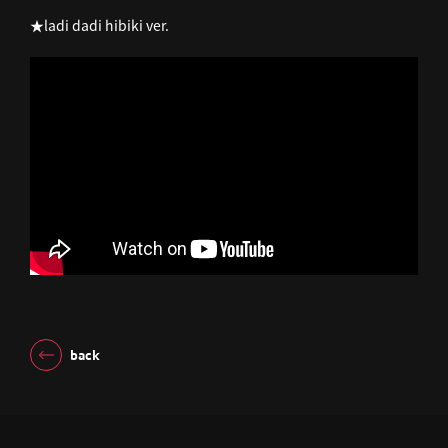
★ladi dadi hibiki ver.
back