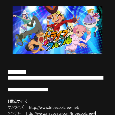
実写パートに
タレントの関根麻里さん、honoka from lol、moca from lolが出演中。
主題歌はlol「HEARTBEAT」
【番組サイト】
サンライズ：
http://www.tribecoolcrew.net/
メ～テレ：
http://www.nagoyatv.com/tribecoolcrew/