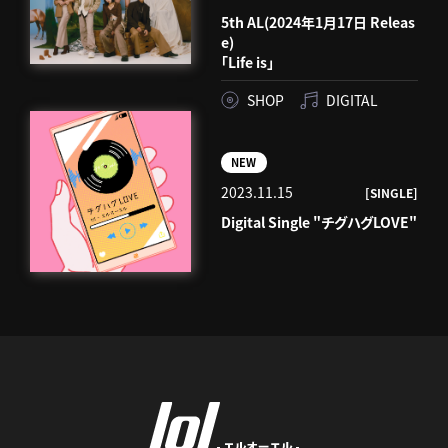
5th AL(2024年1月17日 Releas
e)
「Life is」
SHOP
DIGITAL
NEW
2023.11.15
[SINGLE]
Digital Single "チグハグLOVE"