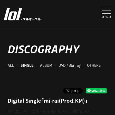
MENU
DISCOGRAPHY
ALL
SINGLE
ALBUM
DVD / Blu-ray
OTHERS
Digital Single「rai-rai(Prod.KM)」
lol- エルオーエル -honoka 初のソロ配信 SG