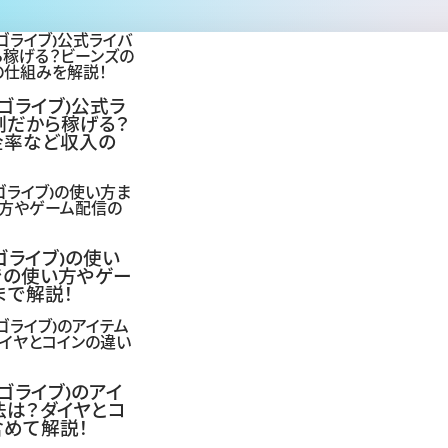
ビゴライブ)公式ラ
制だから稼げる？
金率など収入の
！
(ビゴライブ)の使い
での使い方やゲー
まで解説！
ビゴライブ)のアイ
法は？ダイヤとコ
含めて解説！