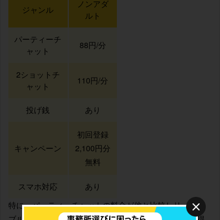
ノンアダ
ジャンル
ルト
パーティーチ
88円/分
ャット
2ショットチ
110円/分
ャット
投げ銭
あり
初回登録
キャンペーン
2,100円分
無料
スマホ対応
あり
特に、パーティーチャットの料金が他と比較しリーズナ
ブルで、累計課金額に応じてランクが上がって更にお得