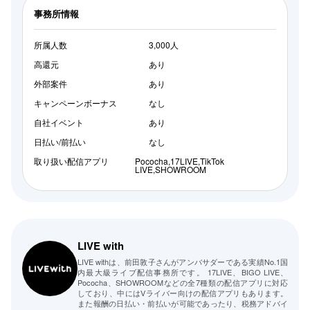
事務所情報
所属人数
3,000人
高還元
あり
外部案件
あり
キャンペーンボーナス
なし
自社イベント
あり
日払い/前払い
なし
取り扱い配信アプリ
Pococha,17LIVE,TikTok
LIVE,SHOWROOM
LIVE with
LIVE withは、前田敦子さんがアンバサダーである実績No.1国
内最大級ライブ配信事務所です。 17LIVE、BIGO LIVE、
Pococha、SHOWROOMなどの全7種類の配信アプリに対応
しており、中にはVライバー向けの配信アプリもあります。
また報酬の日払い・前払いが可能であったり、税務アドバイ