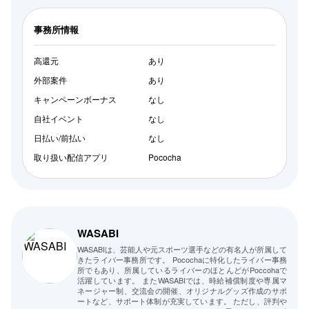
事務所情報
高還元
あり
外部案件
あり
キャンペーンボーナス
なし
自社イベント
なし
日払い/前払い
なし
取り扱い配信アプリ
Pococha
WASABI
WASABIは、芸能人や元スポーツ選手などの有名人が所属して
きたライバー事務所です。 Pocochaに特化したライバー事務
所でもあり、所属しているライバーのほとんどがPoccohaで
活躍しています。 またWASABIでは、時給補償制度や専属マ
ネージャー制、交流会の開催、オリジナルグッズ作成のサポ
ートなど、サポート体制が充実しています。 ただし、評判や