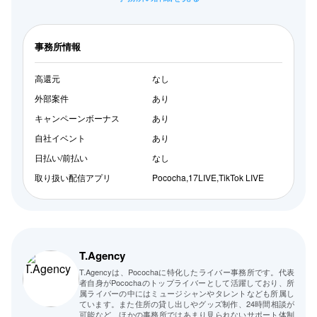
事務所情報
高還元
なし
外部案件
あり
キャンペーンボーナス
あり
自社イベント
あり
日払い/前払い
なし
取り扱い配信アプリ
Pococha,17LIVE,TikTok LIVE
T.Agency
T.Agencyは、Pocochaに特化したライバー事務所です。代表
者自身がPocochaのトップライバーとして活躍しており、所
属ライバーの中にはミュージシャンやタレントなども所属し
ています。また住所の貸し出しやグッズ制作、24時間相談が
可能など、ほかの事務所ではあまり見られないサポート体制