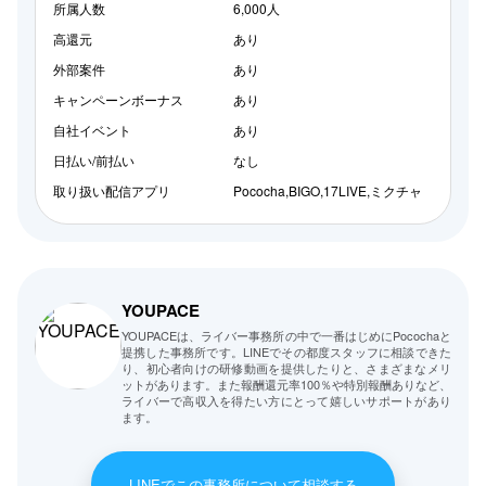
所属人数
6,000人
高還元
あり
外部案件
あり
キャンペーンボーナス
あり
自社イベント
あり
日払い/前払い
なし
取り扱い配信アプリ
Pococha,BIGO,17LIVE,ミクチャ
YOUPACE
YOUPACEは、ライバー事務所の中で一番はじめにPocochaと
提携した事務所です。LINEでその都度スタッフに相談できた
り、初心者向けの研修動画を提供したりと、さまざまなメリ
ットがあります。また報酬還元率100％や特別報酬ありなど、
ライバーで高収入を得たい方にとって嬉しいサポートがあり
ます。
LINEでこの事務所について相談する