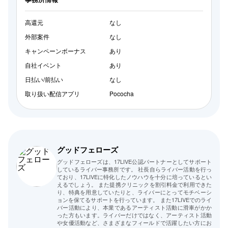
高還元
なし
外部案件
なし
キャンペーンボーナス
あり
自社イベント
あり
日払い/前払い
なし
取り扱い配信アプリ
Pococha
グッドフェローズ
グッドフェローズは、17LIVE公認パートナーとしてサポート
しているライバー事務所です。 社長自らライバー活動を行っ
ており、17LIVEに特化したノウハウを十分に培っているとい
えるでしょう。 また提携クリニックを割引料金で利用できた
り、特典を用意していたりと、ライバーにとってモチベーシ
ョンを保てるサポートを行っています。 また17LIVEでのライ
バー活動により、本業であるアーティスト活動に滑車がかか
った方もいます。ライバーだけではなく、アーティスト活動
や女優活動など、さまざまなフィールドで活躍したい方にお