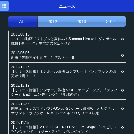
トップ
ニュース
ニュース
ALL
2012
2013
2014
メディア
2013/08/15
ニコニコ動画『リトブルと夏休み！Summer Live with ダンボール
イベント
戦機!! 生トーク』生放送のお知らせ☆
ディスク
2013/06/05
新曲「無限マイセルフ」配信スタート!!
プロフィール
2012/12/26
【リリース情報】ダンボール戦機 コンプリートソングブックの発
メルマガ
売が決定！！！
2012/12/13
ブログ
【リリース情報】ダンボール戦機Ｗ OP（オープニング）「テレパ
シー」＆ED（エンディング）「地球の絆」
2012/11/22
劇場版「イナズマイレブンGO vs ダンボール戦機W」オリジナル
サウンドトラックがFRAMEレーベルよりリリース決定！
2012/11/15
【リリース情報】2012.11.14 RELEASE 5th Single 「2スピリッ
ツ/レジェンド」（ツー・スピリッツ/レジェンド）