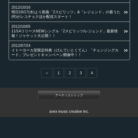
2012/10/16
明日10/17(水)より新曲「2スピリッツ」&「レジェンド」の着うた
(R)がレコチョクほか配信スタート！
2012/10/05
11/14リリースNEWシングル「2スピリッツ/レジェンド」最新情
報！ジャケット大公開！！
2012/07/24
イトーヨーカ堂限定特典（げんていとくてん）「チェンジングカ
ード」プレゼントキャンペーン開催中！！
＜
1
2
3
4
アーティストトップ
avex music creative Inc.