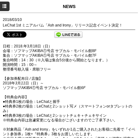
HOME
NEWS
NEWS
2018/03/10
LeChat 1st ミニアルバム「Ash and Irony」リリース記念イベント決定！
SCHEDULE
MEDIA
日程：
2018.
年
3
月
18
日（日）
会場：ソフマップ
AKIBA
①号店
サブカル・モバイル館
8F
PROFILE
集合：ソフマップ
AKIBA
①号店
サブカル・モバイル館
7F
集合時間：
14
：
30
（
※
入場は集合
5
分後から開始となります。）
開演時間：
15
：
00
～
DISCOGRAPHY
整理番号順入場・席順フリー
Twitter
【参加券配布日
/
店舗】
2018
年
3
月
11
日（日）～
ソフマップ
AKIBA
①号店
サブカル・モバイル館
6F
Facebook
【特典会内容】
LINE
●
特典券
1
枚の場合：
LeChat
と握手
●
特典券
2
枚の場合：
LeChat
と
2
ショット写メ（スマートフォン
or
タブレットの
み）
●
特典券
3
枚の場合：
LeChat
と
2
ショットチェキ＋チェキサイン
※
特典会内容は急遽変更になる場合がございますのでご了承下さい。
※
対象商品「
Ash and Irony
」をいずれか
1
点ご購入されたお客様に先着で『イベ
ント参加券』
1
枚
+
『特典券』
3
枚をお渡しいたします。