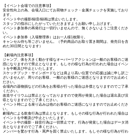
【イベント会場での注意事項】
安全性向上の為、会場入口にてお荷物チェック・金属チェックを実施しており
ます。
イベント中の撮影
/
録音
/
録画は禁止いたします。
スタッフの指示にしたがっていただきますようお願い申し上げます。
イベント参加券の再発行は一切行いませんので、無くさないようご注意くださ
い。
イベント参加券（入場整理券）はお一人様
1
枚限り。
キャンセル待ち等ございません。（予約商品のお取り置き期間は、発売日を含
めた
30
日間となります）
【劇場内注意事項】
ジャンプ、体を大きく動かす様なオーバーリアクションは一般のお客様のご迷
惑になりますので禁止となります。もしその様な行為が行われた場合はイベン
トを中断及び中止といたします。
スケッチブック・サインボードなどは肩より高い位置での応援は誠に申し訳ご
ざいませんが、周りのお客様、一般のお客様のご迷惑となりますのでお止めく
ださい。
会場内の器物損などの行為をお客様が行った場合は弁償となりますのでご了承
ください。
改造サイリウムは禁止となっておりますので使用が発覚した場合は退出及び没
収となりますのでご了承ください。
イベント時による座り込みは他のお客様のご迷惑になりますのでお止めくださ
い。
劇場内による飲食行為は禁止となります。もしその様な行為が行われた場合は
イベントを中断及び中止といたします。
イベント中の撮影・録音行為は一切禁止です。行為が発覚した場合はデータ消
去となりますのでご了承ください。
メンバーを驚かす行為・罵声を固く禁止いたします。もしその様な行為が行わ