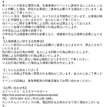
す。
本イベントの安全な運営の為、主催者側がイベントに参加するにふさわしくな
いと判断した場合、特定のお客様にご参加をお断りする場合がございます。あ
らかじめご了承ください。
イベント当日、取材等により、カメラが入る可能性がございます。お客様が映
りこむ可能性もございますので、あらかじめご了承ください。
当イベントに関する番号等による問い合わせは禁止となっております。
イベント会場での荷物での場所取り行為は禁止いたします。
小学生以上は入場券が必要です。
小学生以下は保護者の同伴が必要となり、保護者の方は入場券が必要となりま
す。
【入場券購入に対する注意事項】
イベント前日からの泊まり込みは近隣のご迷惑となりますので、禁止とさせて
いただきます。
列の割り込み行為や仲間、友人による列取り行為は禁止いたします。
荷物による列場所取り行為は禁止いたします。
OPEN
時間に列に居ない場合は無効となりますのでご了承ください。
≪
上記行為が発覚した場合は入場券の販売を中止します。
【こちらもお読みください】
イベント内容は予告無く変更される場合がございます。あらかじめご了承くだ
さい。
イベントの詳細は、参加券配布の対象店舗までお問い合わせください。
【お問い合わせ先】
エイベックス・カスタマーサポート
https://ssl.avexnet.or.jp/form/ask/avexportal/
TEL
：
0570-064- 414
（平日
11
時
-18
時）
※
システムメンテナンスの為、電話対応をお休みさせて頂く場合がございま
す。