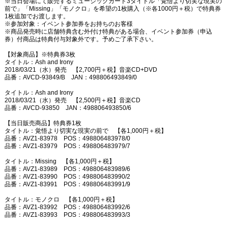
※
当日会場にて販売するミュージックカード
3
タイトル「覚悟より切実な現実の
前で」「
Missing
」「モノクロ」を希望の
1
枚購入（
※
各
1000
円＋税）で特典券
1
枚追加でお渡します。
※
参加対象：イベント参加券をお持ちのお客様
※
商品発売時に店舗特典含む外付け特典がある場合、イベント参加券（申込
券）付商品は特典付与対象外です。予めご了承下さい。
【対象商品】
※
特典券
3
枚
タイトル：
Ash and Irony
2018/03/21
（水）発売 【
2,700
円＋税】音楽
CD+DVD
品番：
AVCD-93849/B
JAN
：
498806493849/0
タイトル：
Ash and Irony
2018/03/21
（水）発売 【
2,500
円＋税】音楽
CD
品番：
AVCD-93850
JAN
：
498806493850/6
【当日販売商品】特典券
1
枚
タイトル：覚悟より切実な現実の前で 【各
1,000
円＋税】
品番：
AVZ1-83978
POS
：
498806483978/0
品番：
AVZ1-83979
POS
：
498806483979/7
タイトル：
Missing
【各
1,000
円＋税】
品番：
AVZ1-83989
POS
：
498806483989/6
品番：
AVZ1-83990
POS
：
498806483990/2
品番：
AVZ1-83991
POS
：
498806483991/9
タイトル：モノクロ 【各
1,000
円＋税】
品番：
AVZ1-83992
POS
：
498806483992/6
品番：
AVZ1-83993
POS
：
498806483993/3