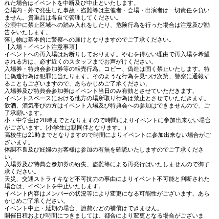
れた場合はイベントを中断及び中止といたします。
会場内・外で発生した事故・盗難等は主催者・会場・出演者は一切責任を負い
ません。貴重品は各自で管理してください。
公演中に禁止区域への踏み入れをしたり、危険行為を行った場合は注意及び勧
告をいたします。
落し物は基本的に警察への届けとなりますのでご了承ください。
【入場・イベント注意事項】
イベントへの再入場はお断りしております。やむを得ない理由で再入場を希望
される方は、必ず近くのスタッフまでお声がけください。
入場券・特典会参加券等の転売行為、コピー、偽造は固く禁止いたします。特
に偽造行為は犯罪に当たります。そのような行為を見つけ次第、警察に通報す
ることもございますので、あらかじめご了承ください。
入場券及び特典会参加券はイベント当日のみ有効とさせていただきます。
イベントスペースにおける他方の場所取り行為は禁止とさせていただきます。
飲酒、酒気帯びの方はイベント入場及び特典会への参加はできませんので、ご
了承願います。
小・中学生は
20
時までとなりますので時間によりイベントに参加出来ない場合
がございます。
(
小学生は親同伴となります。）
高校生は
21
時までとなりますので時間によりイベントに参加出来ない場合がご
ざいます。
体調不良及び妊婦のお客様は参加の有無を確認いたしますのでご了承くださ
い。
入場券及び特典会参加券の紛失、盗難等による再発行はいたしませんので御了
承ください。
天災、交通ストライキなど不可抗力の事由によりイベント不可能と判断された
場合は、イベントを中止いたします。
イベント内容はメンバーの状況等により変更になる可能性がございます。あら
かじめご了承ください。
イベント中止・延期の場合、旅費などの補償はできません。
開催日程および時間につきましては、都合により変更となる場合がございま