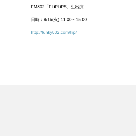
FM802「FLiPLiPS」生出演
日時：9/15(火) 11:00～15:00
http://funky802.com/flip/