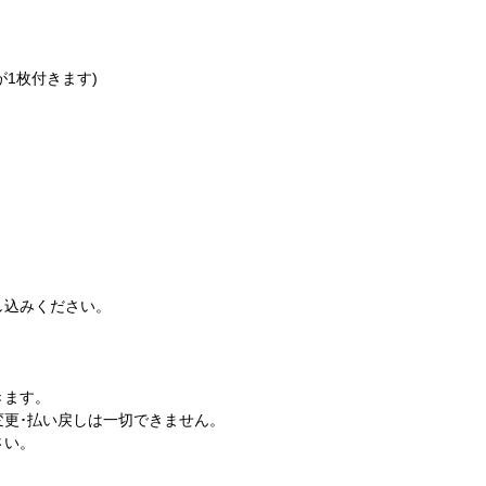
1枚付きます)
し込みください。
。
きます。
変更･払い戻しは一切できません。
さい。