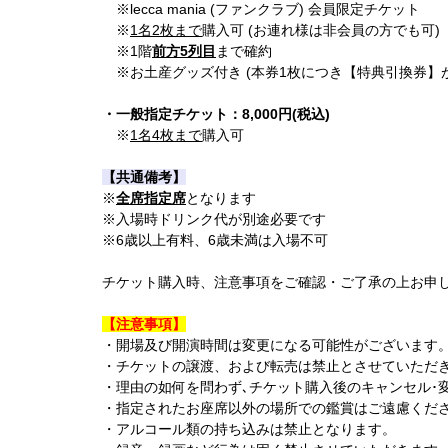
※lecca mania (ファンクラブ) 会員限定チケット
※
1名2枚まで
購入可 (お連れ様は非会員の方でも可)
※1階
前方5列目
まで確約
※お土産グッズ付き (本券1枚につき【特典引換券】が
・一般指定チケット：8,000円(税込)
※
1名4枚まで
購入可
【共通備考】
※
全席指定席
となります
※入場時ドリンク代が別途必要です
※6歳以上有料、6歳未満は入場不可
チケット購入時、注意事項をご確認・ご了承の上お申
【注意事項】
・開場及び開演時間は変更になる可能性がございます
・チケットの譲渡、および転売は禁止とさせていただ
・理由の如何を問わず､チケット購入後のキャンセル･
・指定されたお座席以外の場所での鑑賞はご遠慮くだ
・アルコール類の持ち込みは禁止となります。