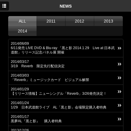
TOP
NEWS
NEWS
ALL
2011
2012
2013
MEDIA
2014
LIVE
2014/06/09
6/11発売 LIVE DVD & Blu-ray 「黒と影 2014.1.29 Live at 日本武
DISC
道館」リリース記念パネル展 開催
2014/03/17
twitter
3/19 Reverb 限定先行配信決定
2014/03/03
「Reverb」ミュージックカード ビジュアル解禁
2014/01/29
【リリース情報】ニューシングル「Reverb」3/26発売決定！
2014/01/24
1/29 日本武道館ライブ AL「黒と影」会場限定購入者特典
2014/01/17
黒夢AL『黒と影』 購入者特典
2013/12/26