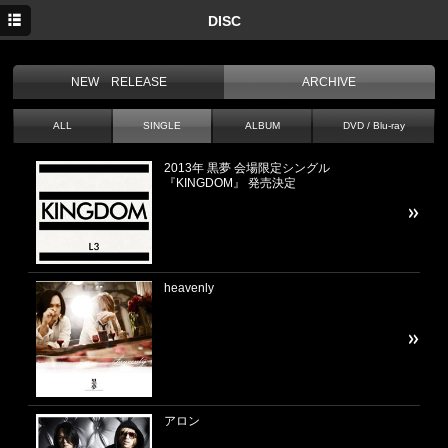
TOP
DISC
NEWS
NEW RELEASE
ARCHIVE
MEDIA
ALL
SINGLE
ALBUM
DVD / Blu-ray
LIVE
2013年 黒夢 会場限定シングル
DISC
『KINGDOM』 発売決定
twitter
heavenly
アロン