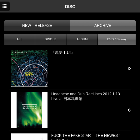
TOP
DISC
NEWS
NEW RELEASE
ARCHIVE
MEDIA
ALL
SINGLE
ALBUM
DVD / Blu-ray
LIVE
『黒夢 1.14』
DISC
twitter
Headache and Dub Reel Inch 2012.1.13
Live at 日本武道館
FUCK THE FAKE STAR THE NEWEST