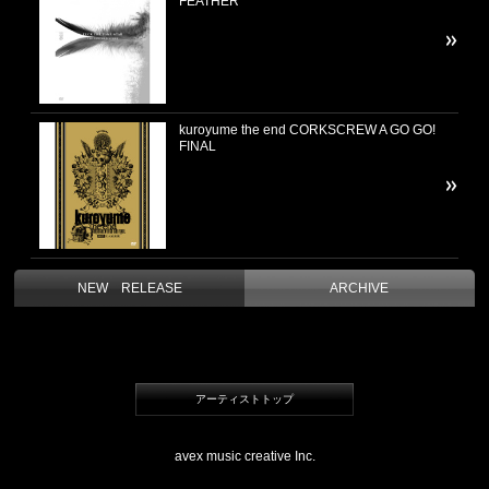
FEATHER
kuroyume the end CORKSCREW A GO GO!
FINAL
NEW RELEASE
ARCHIVE
アーティストトップ
avex music creative Inc.