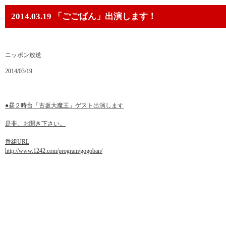
2014.03.19 「ごごばん」出演します！
ニッポン放送
2014/03/19
●昼２時台「古坂大魔王」ゲスト出演します
是非、お聞き下さい。
番組URL
http://www.1242.com/program/gogoban/