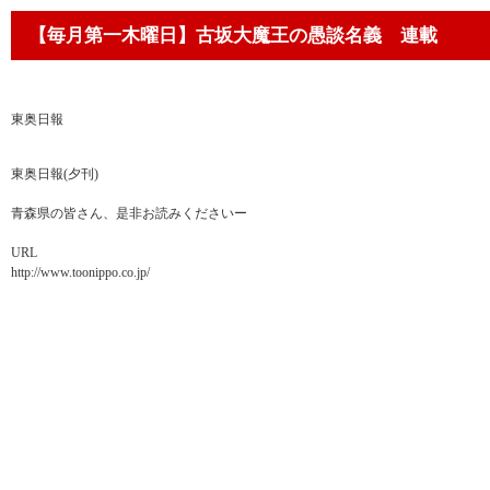
【毎月第一木曜日】古坂大魔王の愚談名義 連載
東奥日報
東奥日報(夕刊)
青森県の皆さん、是非お読みくださいー
URL
http://www.toonippo.co.jp/