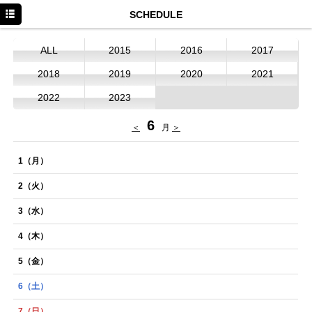
HOME
SCHEDULE
NEWS
ALL
2015
2016
2017
SCHEDULE
2018
2019
2020
2021
DISCOGRAPHY
2022
2023
PROFILE
6
＜
月
＞
MOVIE
1
（月）
CONTACT
2
（火）
Twitter
3
（水）
LINE
4
（木）
Facebook
5
（金）
Instagram
6
（土）
YouTube
7
（日）