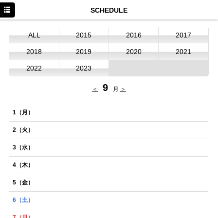
HOME
SCHEDULE
NEWS
ALL
2015
2016
2017
SCHEDULE
2018
2019
2020
2021
DISCOGRAPHY
2022
2023
PROFILE
9
＜
月
＞
MOVIE
1
（月）
CONTACT
2
（火）
Twitter
3
（水）
LINE
4
（木）
Facebook
5
（金）
Instagram
6
（土）
YouTube
7
（日）