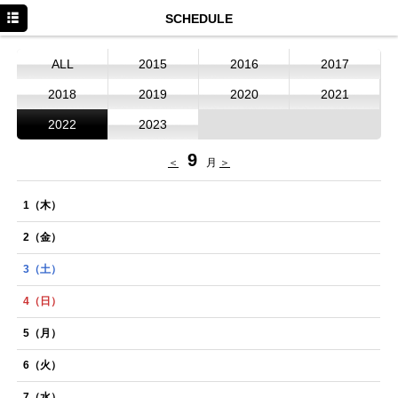
HOME
SCHEDULE
NEWS
ALL
2015
2016
2017
SCHEDULE
2018
2019
2020
2021
DISCOGRAPHY
2022
2023
PROFILE
9
＜
月
＞
MOVIE
1
（木）
CONTACT
2
（金）
Twitter
3
（土）
LINE
4
（日）
Facebook
5
（月）
Instagram
6
（火）
YouTube
7
（水）