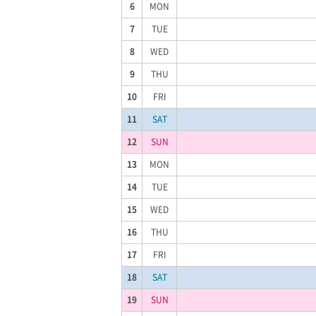
6
MON
7
TUE
8
WED
9
THU
10
FRI
11
SAT
12
SUN
13
MON
14
TUE
15
WED
16
THU
17
FRI
18
SAT
19
SUN