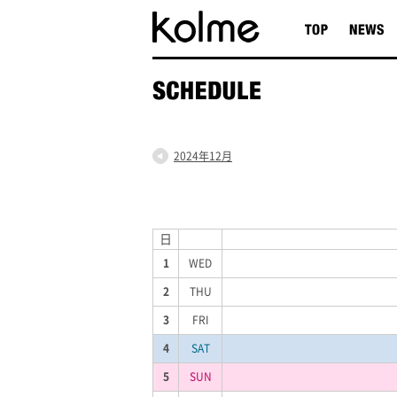
2024年12月
日
1
WED
2
THU
3
FRI
4
SAT
5
SUN