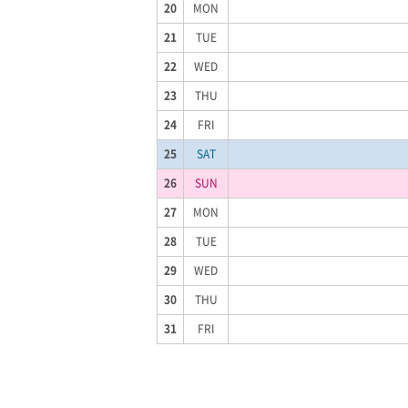
20
MON
21
TUE
22
WED
23
THU
24
FRI
25
SAT
26
SUN
27
MON
28
TUE
29
WED
30
THU
31
FRI