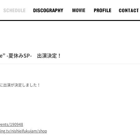
 Stage” -夏休みSP- 出演決定！
夏休みSP-に出演が決定しました！
events/190948
ting.tv/nishieifukujam/shop