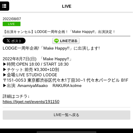
HOME
LIVE
NEWS
2022/08/07
LIVE
SCHEDULE
【出演キャンセル】LODGE一周年企画！「Make Happy!!」出演決定！
DISCOGRAPHY
LODGE一周年企画!「Make Happy!!」に出演します!
PROFILE
2022年8月7日(日) 「Make Happy!!」
MOVIE
▶︎時間:OPEN 18:00 / START 18:30
▶︎チケット:前売 ¥3,300+1D別
会場:LIVE STUDIO LODGE
CONTACT
▶︎
〒151-0053 東京都渋谷区
代々木1丁目30−1 代々木パークビル B1F
▶︎出演: AmamiyaMaako RAKURA kolme
Twitter
詳細はコチラ↓
LINE
https://tiget.net/events/191150
Facebook
LIVE一覧へ戻る
Instagram
YouTube