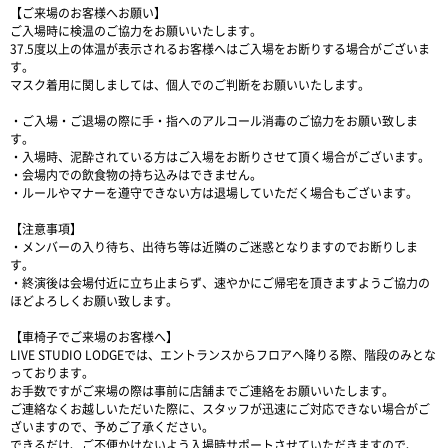
【ご来場のお客様へお願い】
ご入場時に検温のご協力をお願いいたします。
37.5度以上の体温が表示されるお客様へはご入場をお断りする場合がございま
す。
マスク着用に関しましては、個人でのご判断をお願いいたします。
・ご入場・ご退場の際に手・指へのアルコール消毒のご協力をお願い致しま
す。
・入場時、泥酔されている方はご入場をお断りさせて頂く場合がございます。
・会場内での飲食物の持ち込みはできません。
・ルールやマナーを遵守できない方は退場していただく場合もございます。
【注意事項】
・メンバーの入り待ち、出待ち等は近隣のご迷惑となりますのでお断りしま
す。
・終演後は会場付近に立ち止まらず、速やかにご帰宅を頂きますようご協力の
ほどよろしくお願い致します。
【車椅子でご来場のお客様へ】
LIVE STUDIO LODGEでは、エントランスからフロアへ降りる際、階段のみとな
っております。
お手数ですがご来場の際は事前に店舗までご連絡をお願いいたします。
ご連絡なくお越しいただいた際に、スタッフが迅速にご対応できない場合がご
ざいますので、予めご了承ください。
できるだけ、ご不便かけないよう入場時サポートさせていただきますので、