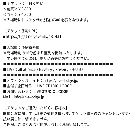
■チケット：当日支払い
＜前売＞￥3,800
＜当日＞￥4,300
※入場時にドリンク代が別途 ¥600 必要となります。
【チケット予約URL】
▶︎
https://tiget.net/events/481431
■入場順：予約番号順
※開場時刻の10分前より整列を開始いたします。
（早い時間での整列、割り込み等はお控えください。）
＝＝＝＝＝＝＝＝＝＝＝＝＝＝＝＝＝＝＝＝＝＝＝＝＝＝＝＝＝＝
■LIVE：all at once / Beverly / Raven / 2Hearts
＝＝＝＝＝＝＝＝＝＝＝＝＝＝＝＝＝＝＝＝＝＝＝＝＝＝＝＝＝＝
■オフィシャルサイト：https://live-lodge.jp/
■主催 / 企画制作： LIVE STUDIO LODGE
■お問い合わせ： LIVE STUDIO LODGE
Mail：info@live-lodge.jp
＝＝＝＝＝＝＝＝＝＝＝＝＝＝＝＝＝＝＝＝＝＝＝＝＝＝＝＝＝＝
【チケットをご購入いただくお客様へ】
開催公演に関しては理由の如何を問わず､ チケット購入後のキャンセル･変更･
払い戻しは一切できません。
ご理解、ご協力のほど何卒よろしくお願い致します。