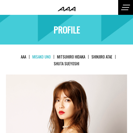
PROFILE
AAA
MISAKO UNO
MITSUHIRO HIDAKA
SHINJIRO ATAE
SHUTA SUEYOSHI