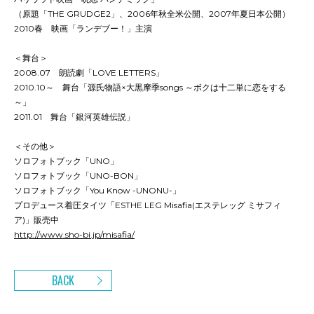
（原題「THE GRUDGE2」、2006年秋全米公開、2007年夏日本公開）
2010春 映画「ランデブー！」主演
＜舞台＞
2008.07 朗読劇「LOVE LETTERS」
2010.10～ 舞台「源氏物語×大黒摩季songs ～ボクは十二単に恋をする
～」
2011.01 舞台「銀河英雄伝説」
＜その他＞
ソロフォトブック「UNO」
ソロフォトブック「UNO-BON」
ソロフォトブック「You Know -UNONU-」
プロデュース着圧タイツ「ESTHE LEG Misafia(エステレッグ ミサフィ
ア)」販売中
http://www.sho-bi.jp/misafia/
BACK