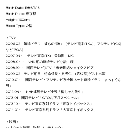
Birth Date: 1986/7/16
Birth Place: 東京都
Height: 160cm
Blood Type: O型
＜TV＞
2006.02 短編ドラマ「彼らの海8」（テレビ熊本(TKU)、フジテレビ(CX)
などでOA）
2007.04～ テレビ東京(TX)「音時間」MC
2008.04～ NHK 朝の連続テレビ小説「瞳」
2008.10～ 関西テレビ(KTV)「未来世紀シェイクスピア」
2009.02 テレビ朝日「特命係長・只野仁」(第37話)ゲスト出演
2010.01～ 関西テレビ・フジテレビ系全国ネット連続ドラマ「まっすぐな
男」
2012.04～ NHK連続テレビ小説「梅ちゃん先生」
2013.01 関西テレビ「GTOお正月スペシャル」
2013.10～ テレビ東京系列ドラマ「東京トイボックス」
2014.01～ テレビ東京系列ドラマ「大東京トイボックス」
＜映画＞
ハリウッド映画「呪怨 パンデミック」