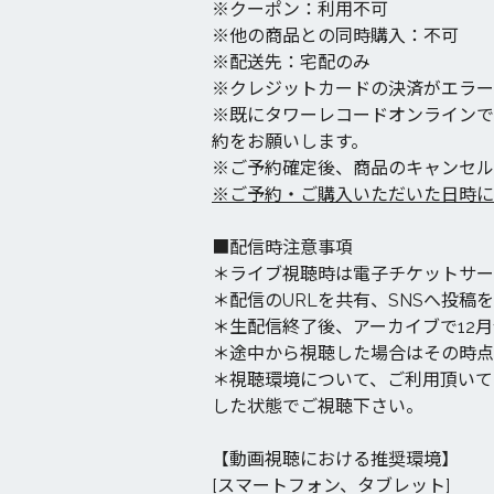
※クーポン：利用不可
※他の商品との同時購入：不可
※配送先：宅配のみ
※クレジットカードの決済がエラ
※既にタワーレコードオンラインで
約をお願いします。
※ご予約確定後、商品のキャンセル
※ご予約・ご購入いただいた日時に
■配信時注意事項
＊ライブ視聴時は電子チケットサービ
＊配信のURLを共有、SNSへ投稿を
＊生配信終了後、アーカイブで12月1
＊途中から視聴した場合はその時点
＊視聴環境について、ご利用頂いて
した状態でご視聴下さい。
【動画視聴における推奨環境】
[スマートフォン、タブレット]