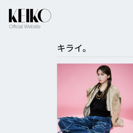
Official Website
キライ。