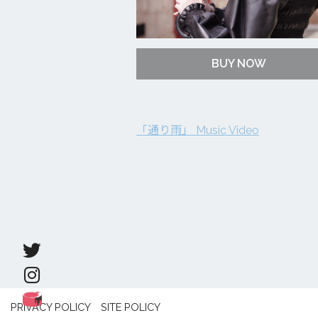
BUY NOW
「通り雨」 Music Video
PRIVACY POLICY
SITE POLICY