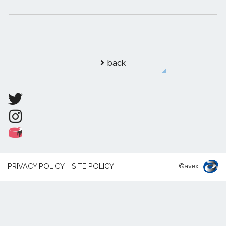
back
PRIVACY POLICY
SITE POLICY
©avex