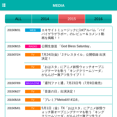
HOME
MEDIA
NEWS
ALL
2014
2015
2016
DISCOGRAPHY
エキサイトミュージックに1stアルバム「バイ
2015/08/31
WEB
バイゲラゲラポー」のレビュー＆コメント動
PROFILE
画を掲載！！
LIVE/EVENT
公開生放送 「God Bless Saturday」
2015/08/15
RADIO
7月24日(金)「J:テレスタイル」公開収録 出演
2015/07/24
TV
MEDIA
決定！
GOODS
「おはスタ」にアニメ妖怪ウォッチオープニ
TV
ングテーマを歌う「キングクリームソーダ」
がもんげー激アツ生ライブ！！
MOVIE
「週刊ファミ通」7月23日号（7月9日発売）
2015/07/09
MAGAZINE
TWITTER
「音楽の日」出演決定！
2015/06/27
TV
「プレミアMelodiX! #116」
2015/05/18
TV
5月1日（金）TX「おはスタ」にアニメ妖怪ウ
2015/05/01
TV
ォッチ新オープニングテーマを歌う「キング
クリームソーダ」がもんげー激アツ生ライ