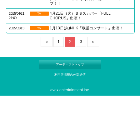
ブ！！
4月21日（火）ＢＳスカパー「FULL
2015/04/21
TV
21:00
CHORUS」出演！
1月13日(火)NHK「歌謡コンサート」出演！
2015/01/13
TV
＜
1
2
3
＞
アーティストトップ
利用者情報の外部送信
avex entertainment Inc.