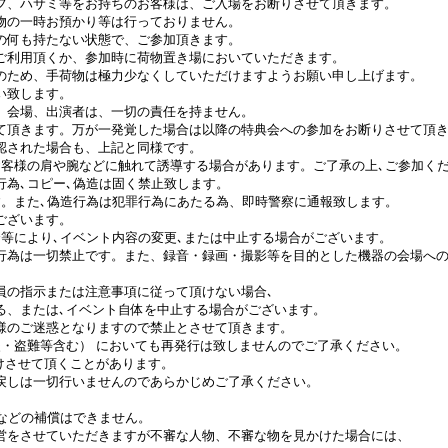
フ、ハサミ等をお持ちのお客様は、ご入場をお断りさせて頂きます。
物の一時お預かり等は行っておりません。
の何も持たない状態で、ご参加頂きます。
ご利用頂くか、参加時に荷物置き場においていただきます。
のため、手荷物は極力少なくしていただけますようお願い申し上げます。
い致します。
、会場、出演者は、一切の責任を持ません。
て頂きます。万が一発覚した場合は以降の特典会への参加をお断りさせて頂
認された場合も、上記と同様です。
お客様の肩や腕などに触れて誘導する場合があります。ご了承の上､ご参加く
行為､コピー､偽造は固く禁止致します。
す。また､偽造行為は犯罪行為にあたる為、即時警察に通報致します。
ございます。
等により､イベント内容の変更､または中止する場合がございます。
行為は一切禁止です。また、録音・録画・撮影等を目的とした機器の会場へ
員の指示または注意事項に従って頂けない場合､
る、または､イベント自体を中止する場合がございます。
様のご迷惑となりますので禁止とさせて頂きます。
失・盗難等含む） においても再発行は致しませんのでご了承ください。
けさせて頂くことがあります。
戻しは一切行いませんのであらかじめご了承ください。
などの補償はできません。
営をさせていただきますが不審な人物、不審な物を見かけた場合には、