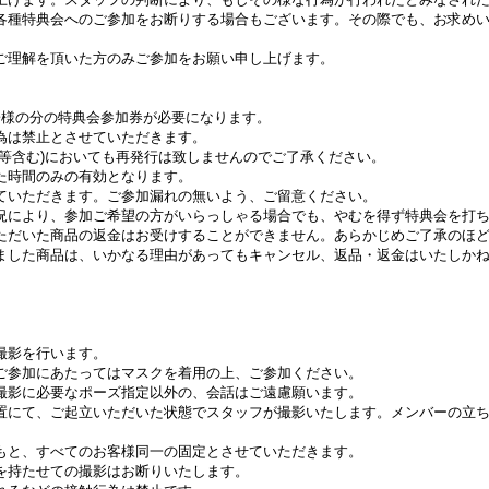
各種特典会へのご参加をお断りする場合もございます。その際でも、お求め
ご理解を頂いた方のみご参加をお願い申し上げます。
子様の分の特典会参加券が必要になります。
為は禁止とさせていただきます。
等含む)においても再発行は致しませんのでご了承ください。
た時間のみの有効となります。
ていただきます。ご参加漏れの無いよう、ご留意ください。
況により、参加ご希望の方がいらっしゃる場合でも、やむを得ず特典会を打
ただいた商品の返金はお受けすることができません。あらかじめご了承のほ
ました商品は、いかなる理由があってもキャンセル、返品・返金はいたしか
撮影を行います。
ご参加にあたってはマスクを着用の上、ご参加ください。
撮影に必要なポーズ指定以外の、会話はご遠慮願います。
置にて、ご起立いただいた状態でスタッフが撮影いたします。メンバーの立
もと、すべてのお客様同一の固定とさせていただきます。
を持たせての撮影はお断りいたします。