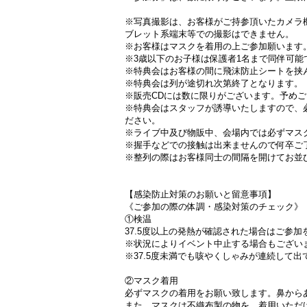
※写真撮影は、お客様がご持参頂いたカメラ
ブレット系端末等での撮影はできません。
※お客様はマスクを着用の上ご参加願います
※3歳以下のお子様は保護者1名まで同伴可能
※特典会はお客様の間に飛沫防止シートを挟
※特典会は列が途切れ次第終了となります。
※販売CDには数に限りがございます。予め
※特典会はスタッフが誘導いたしますので、
ださい。
※ライブ中及び物販中、会場内では必ずマス
※握手などでの接触は出来ませんので何卒ご
※整列の際はお客様同士の間隔を開けてお並
【感染防止対策のお願いと留意事項】
《ご参加の際の体調・感染対策のチェック》
①検温
37.5度以上の発熱が確認された場合はご参
※状況によりイベント中止する場合もござい
※37.5度未満でも咳やくしゃみが連続して
②マスク着用
必ずマスクの着用をお願い致します。鼻から
また、マスクは不織布製の物を、着用いただ