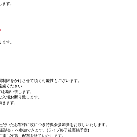
します。
ト
/
ります。
場制限をかけさせて頂く可能性もございます。
遠慮ください
力お願い致します。
ご入場お断り致します。
頂きます。
ただいたお客様に枚につき特典会参加券をお渡しいたします。
（撮影会）へ参加できます。(ライブ終了後実施予定)
に達し次第、配布を終了いたします。