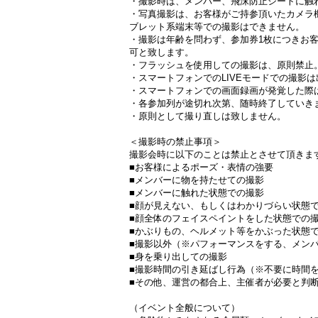
・撮影時は、メンバー、飛沫防止シートに触
・写真撮影は、お客様がご持参頂いたカメラ
ブレット系端末等での撮影はできません。
・撮影は年齢を問わず、参加券1枚につきお
可と致します。
・フラッシュを使用しての撮影は、原則禁止
・スマートフォンでのLIVEモードでの撮影
・スマートフォンでの画面録画が発覚した際
・各参加列が途切れ次第、随時終了していき
・原則として撮り直しは致しません。
＜撮影時の禁止事項＞
撮影会時に以下のことは禁止とさせて頂きま
■お客様によるポーズ・表情の強要
■メンバーに物を持たせての撮影
■メンバーに触れた状態での撮影
■顔が見えない、もしくはわかりづらい状態
■顔全体のフェイスペイントをした状態での
■かぶりもの、ヘルメット等をかぶった状態
■撮影以外（※パフォーマンスをする、メン
■身を乗り出しての撮影
■撮影時間の引き延ばし行為（※不要に時間
■その他、運営の都合上、主催者が必要と判
（イベント全般について）