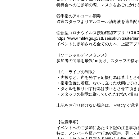
特典会へのご参加の際、マスクをあごにかけ
③手指のアルコール消毒
適宜スタッフよりアルコール消毒液を適量配
④新型コロナウイルス接触確認アプリ『COC
https://www.mhlw.go.jp/stf/seisakunitsuite/b
イベントに参加される全ての方へ、上記アプリの
《ソーシャルディスタンス》
参加者の間隔を最低1mあけ、スタッフの指
《ミニライブの制限》
・声援など、声を発する応援行為は禁止とさ
・指定位置に着座、ないし立った状態にての
・タオルを振り回す行為は禁止とさせて頂き
・スタッフの指示に従っていただけない場合
上記をお守り頂けない場合は、 やむなく退
【注意事項】
イベントへのご参加にあたり下記の注意事項
特に、メンバーを驚かす行為や罵声、著しく
また、くれぐれも良識ある行動をお願い申し