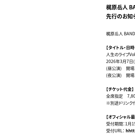
梶原岳人 BA
先行のお知
梶原岳人 BAND
【タイトル・日時
人生のライブVol
2026年3月7日(土
(昼公演) 開場1
(夜公演) 開場1
【チケット代金】
全席指定 7,8
※別途ドリンク
【オフィシャル最
受付期間：1月15
受付URL：
hhtt