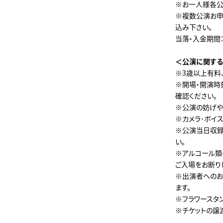
※お一人様各公
※複数公演お申
込み下さい。
当落・入金期間：1月
＜公演に関する
※3歳以上有料
※開場・開演時
確認ください。
※公演の妨げや
※カメラ･ボイ
※公演当日収録
い。
※アルコール類
ご入場をお断り
※出演者へのお
ます。
※フラワースタ
※チケットの譲