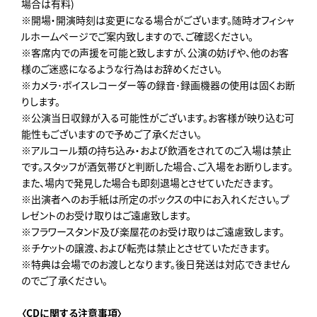
場合は有料)
※開場・開演時刻は変更になる場合がございます。随時オフィシャ
ルホームページでご案内致しますので、ご確認ください。
※客席内での声援を可能と致しますが、公演の妨げや、他のお客
様のご迷惑になるような行為はお辞めください。
※カメラ･ボイスレコーダー等の録音･録画機器の使用は固くお断
りします。
※公演当日収録が入る可能性がございます。お客様が映り込む可
能性もございますので予めご了承ください。
※アルコール類の持ち込み・および飲酒をされてのご入場は禁止
です。スタッフが酒気帯びと判断した場合、ご入場をお断りします。
また、場内で発見した場合も即刻退場とさせていただきます。
※出演者へのお手紙は所定のボックスの中にお入れください。プ
レゼントのお受け取りはご遠慮致します。
※フラワースタンド及び楽屋花のお受け取りはご遠慮致します。
※チケットの譲渡、および転売は禁止とさせていただきます。
※特典は会場でのお渡しとなります。後日発送は対応できません
のでご了承ください。
〈CDに関する注意事項〉