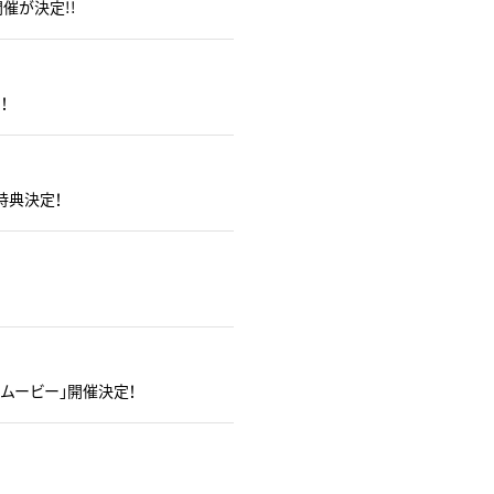
開催が決定!!
！
ル特典決定！
t「ロードムービー」開催決定！