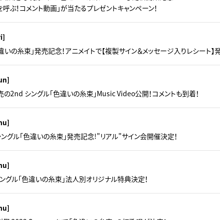
を呼ぶ！コメント動画」が当たるプレゼントキャンペーン！
i]
le「色違いの糸束」発売記念！アニメイトで【複製サイン＆メッセージ入りレシート】
un]
売の2nd シングル「色違いの糸束」Music Video公開！コメントも到着！
hu]
シングル「色違いの糸束」発売記念!"リアル"サイン会開催決定！
hu]
シングル「色違いの糸束」法人別オリジナル特典決定！
hu]