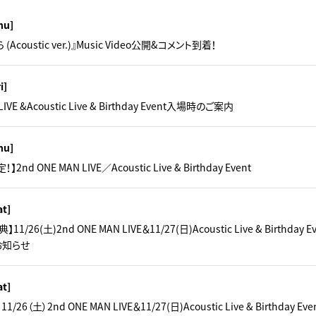
hu]
Acoustic ver.)』Music Video公開&コメント到着！
i]
LIVE &Acoustic Live & Birthday Event入場時のご案内
hu]
d ONE MAN LIVE／Acoustic Live & Birthday Event
at]
1/26(土)2nd ONE MAN LIVE＆11/27(日)Acoustic Live & Birthda
お知らせ
at]
26（土）2nd ONE MAN LIVE＆11/27(日)Acoustic Live & Birthday