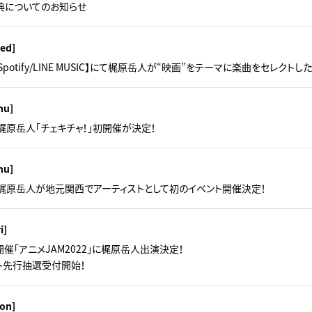
典についてのお知らせ
ed]
sic/Spotify/LINE MUSIC】にて梶原岳人が“映画”をテーマに楽曲をセレクト
hu]
梶原岳人「チェキチャ！」初開催が決定！
hu]
梶原岳人が地元関西でアーティストとして初のイベント開催決定！
i]
）開催「アニメJAM2022」に梶原岳人出演決定！
ト先行抽選受付開始！
on]