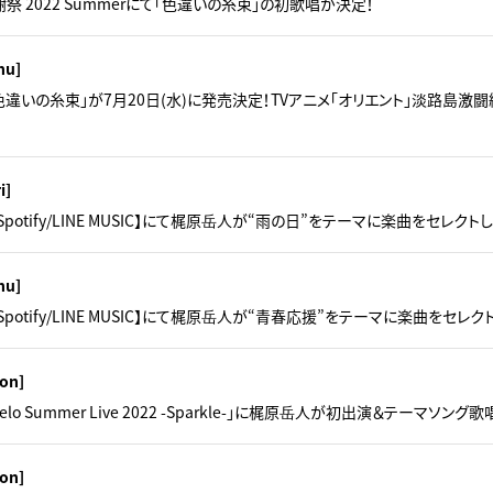
謝祭 2022 Summerにて「色違いの糸束」の初歌唱が決定！
hu]
「色違いの糸束」が7月20日(水)に発売決定！TVアニメ「オリエント」淡路島激
i]
sic/Spotify/LINE MUSIC】にて梶原岳人が“雨の日”をテーマに楽曲をセレ
hu]
sic/Spotify/LINE MUSIC】にて梶原岳人が“青春応援”をテーマに楽曲をセ
on]
imelo Summer Live 2022 -Sparkle-」に梶原岳人が初出演＆テーマソン
on]