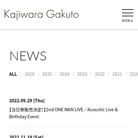
MENU
NEWS
ALL
2026
2025
2024
2023
2022
2021
202
2022.09.29
[Thu]
【当日券販売決定！】2nd ONE MAN LIVE／Acoustic Live &
Birthday Event
2022.11.19
[Sat]